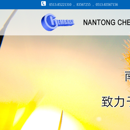
0513-85221310 ， 83567255 ， 0513-83567156